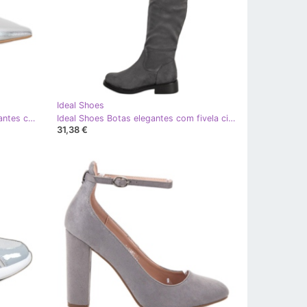
Ideal Shoes
Ideal Shoes Bombas de prata elegantes cinza
Ideal Shoes Botas elegantes com fivela cinza
31,38 €