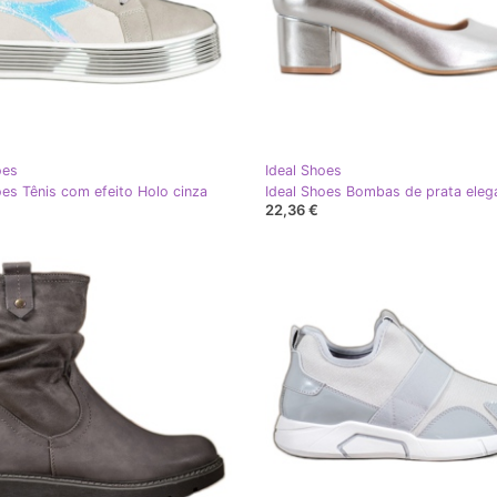
oes
Ideal Shoes
oes Tênis com efeito Holo cinza
22,36 €