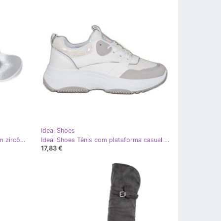
Ideal Shoes
Ideal Shoes Chinelos femininos com zircônia cúbica cinza
Ideal Shoes Tênis com plataforma casual branco cinza
17,83 €