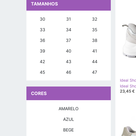
TAMANHOS
30
31
32
33
34
35
36
37
38
39
40
41
42
43
44
45
46
47
Ideal Sh
23,45 €
CORES
AMARELO
AZUL
BEGE