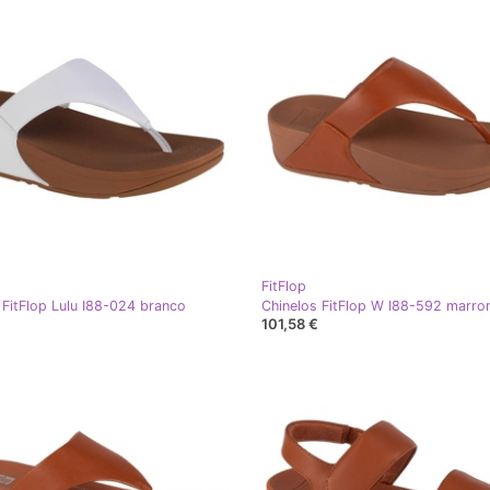
FitFlop
 FitFlop Lulu I88-024 branco
Chinelos FitFlop W I88-592 marr
101,58 €