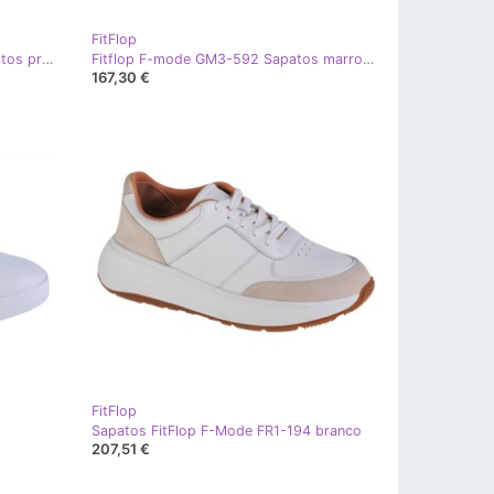
FitFlop
Tênis de rally fitflop x22-090 sapatos preto
Fitflop F-mode GM3-592 Sapatos marrons marrom
167,30 €
FitFlop
o
Sapatos FitFlop F-Mode FR1-194 branco
207,51 €