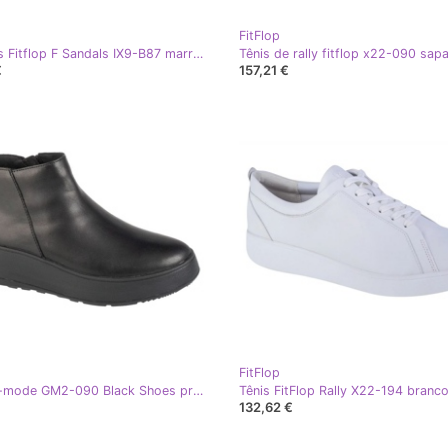
FitFlop
Sandálias Fitflop F Sandals IX9-B87 marrom
€
157,21 €
FitFlop
Fitflop F-mode GM2-090 Black Shoes preto
Tênis FitFlop Rally X22-194 branc
132,62 €