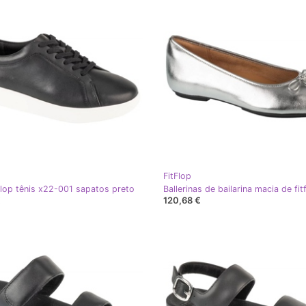
FitFlop
tflop tênis x22-001 sapatos preto
€
120,68 €