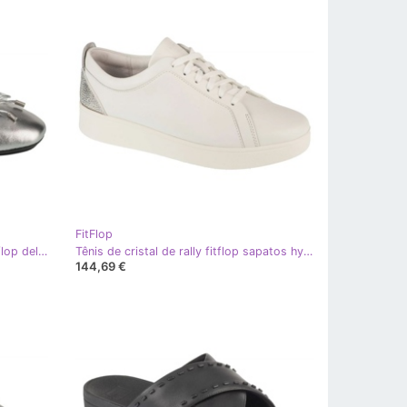
FitFlop
Ballerinas de bailarina macia de fitflop delicato ih2-011 prata
Tênis de cristal de rally fitflop sapatos hy8-610 com zircões branco
144,69 €