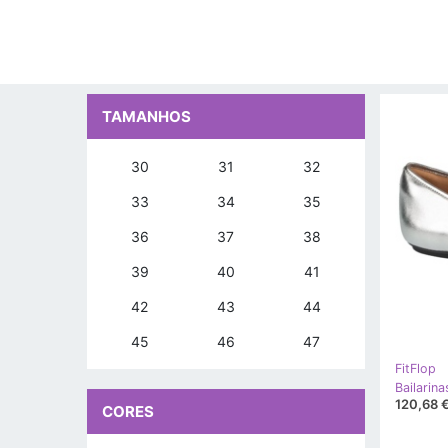
TAMANHOS
30
31
32
33
34
35
36
37
38
39
40
41
42
43
44
45
46
47
FitFlop
120,68 
CORES