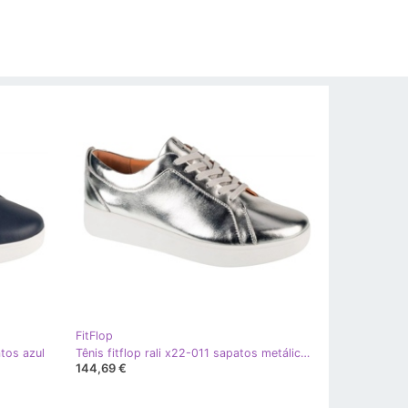
FitFlop
atos azul
Tênis fitflop rali x22-011 sapatos metálicos prata
144,69 €