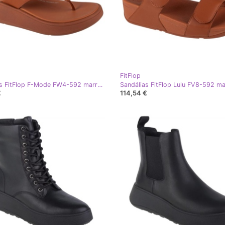
FitFlop
Flip-flops FitFlop F-Mode FW4-592 marrom
Sandálias FitFlop Lulu FV8-592 m
€
114,54 €