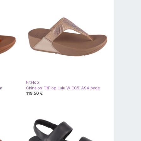
FitFlop
om
Chinelos FitFlop Lulu W EC5-A94 bege
119,50 €