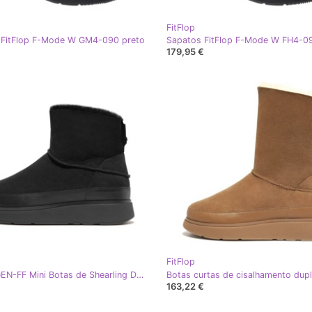
FitFlop
 FitFlop F-Mode W GM4-090 preto
Sapatos FitFlop F-Mode W FH4-0
€
179,95 €
FitFlop
FitFlop GEN-FF Mini Botas de Shearling Dupla Face W GS6-090 preto
163,22 €