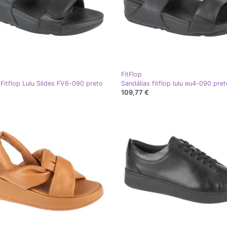
FitFlop
Fitflop Lulu Slides FV6-090 preto
Sandálias fitflop lulu eu4-090 pre
109,77 €