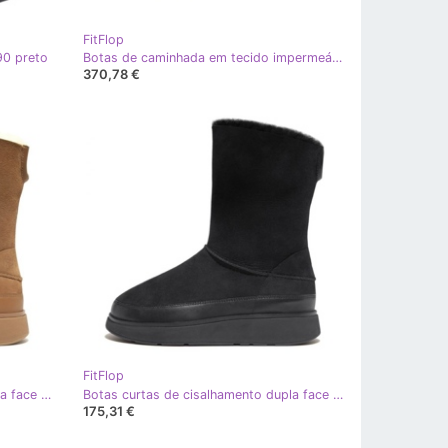
FitFlop
90 preto
Botas de caminhada em tecido impermeável/camurça FitFlop Neo-D-Hyker W GP3-090 preto
370,78 €
FitFlop
Botas curtas de cisalhamento dupla face FitFlop GEN-FF W GO9-A69 marrom
Botas curtas de cisalhamento dupla face FitFlop GEN-FF W GO9-090 preto
175,31 €