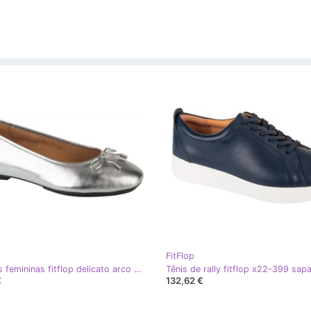
FitFlop
Bailarinas femininas fitflop delicato arco macio de bailarina mole ih2-011 metálico com um arco prata
Tênis de rally fitflop x22-399 sap
€
132,62 €