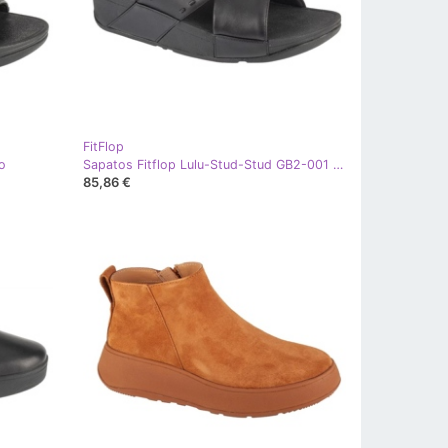
FitFlop
to
Sapatos Fitflop Lulu-Stud-Stud GB2-001 pretos
85,86 €