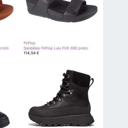
FitFlop
arrom
Sandálias FitFlop Lulu FV8-090 preto
114,54 €