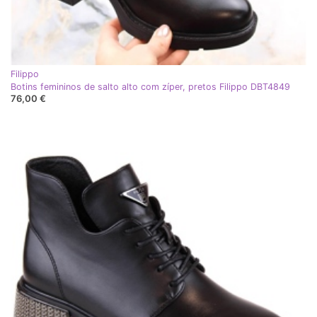
Filippo
Botins femininos de salto alto com zíper, pretos Filippo DBT4849
76,00 €