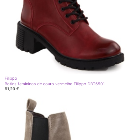
Filippo
Botins femininos de couro vermelho Filippo DBT6501
91,20 €