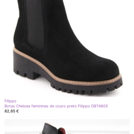
Filippo
Botas Chelsea femininas de couro preto Filippo DBT4805
82,65 €