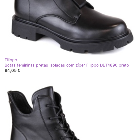
Filippo
Botas femininas pretas isoladas com zíper Filippo DBT4890 preto
94,05 €