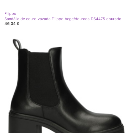
Filippo
Sandália de couro vazada Filippo bege/dourada DS4475 dourado
46,34 €