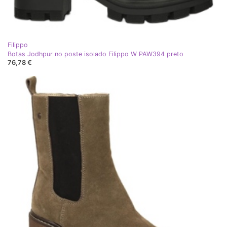
Filippo
Botas Jodhpur no poste isolado Filippo W PAW394 preto
76,78 €