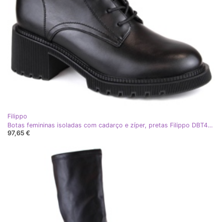
Filippo
Botas femininas isoladas com cadarço e zíper, pretas Filippo DBT4858 preto
97,65 €