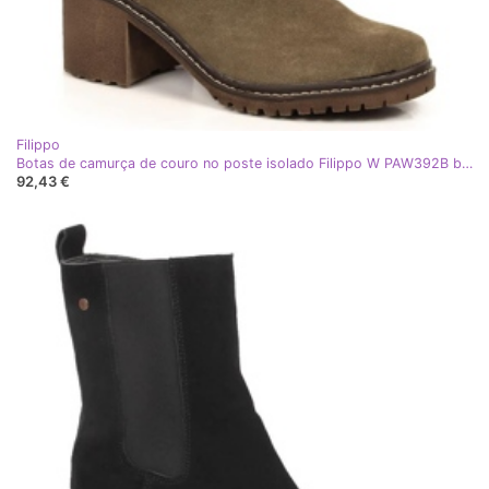
Filippo
Botas de camurça de couro no poste isolado Filippo W PAW392B bege
92,43 €