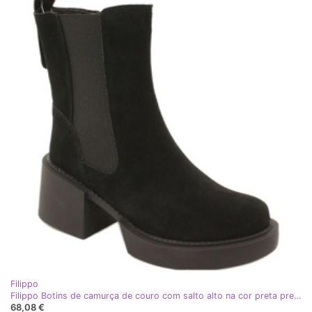
Filippo
Filippo Botins de camurça de couro com salto alto na cor preta preto
68,08 €