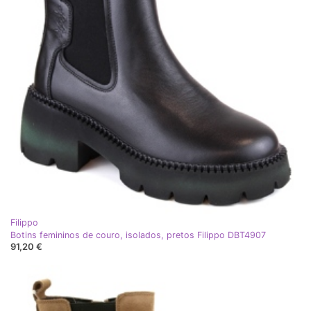
Filippo
Botins femininos de couro, isolados, pretos Filippo DBT4907
91,20 €