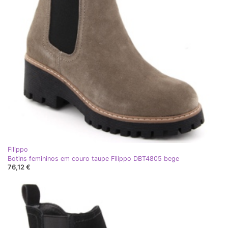
Filippo
Botins femininos em couro taupe Filippo DBT4805 bege
76,12 €