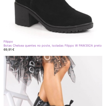
Filippo
Botas Chelsea quentes no poste, isoladas Filippo W PAW392A preto
69,91 €