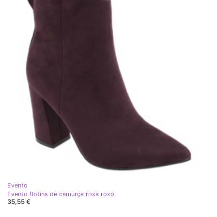
Evento
Evento Botins de camurça roxa roxo
35,55 €