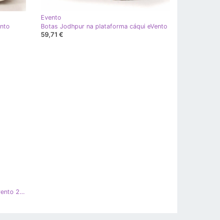
Evento
ento
Botas Jodhpur na plataforma cáqui eVento
59,71 €
Botas compridas camurça lycra Evento 20KZ35-3330 Camel marrom amarelo