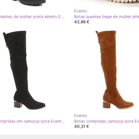
Evento
Botas isolantes de mulher preta eVento EVE369A preto
Botas quentes bege de mulher eV
42,86 €
Evento
Botas compridas em camurça lycra Evento 20KZ35-3330 Preto
40,31 €