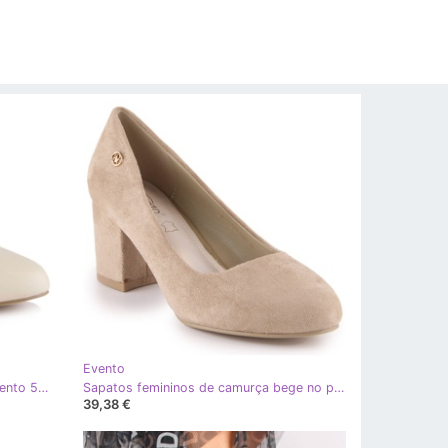
Evento
Sapatilha bege feminina no posteVento 5950
Sapatos femininos de camurça bege no posteVento 5952
39,38 €