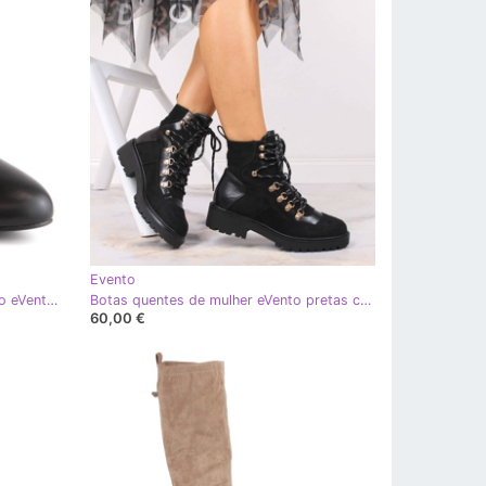
Evento
Sapatos femininos pretos no posto eVento 5950
Botas quentes de mulher eVento pretas com atacadores preto
60,00 €