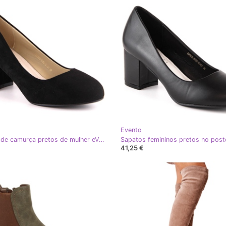
Evento
Sapatos de camurça pretos de mulher eVento 5952
41,25 €