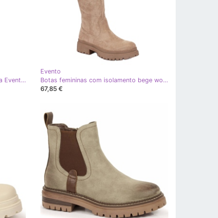
Evento
Botas Longas de Lycra de Camurça Evento 20KZ35-3330 Bege
Botas femininas com isolamento bege workery eVento EVE369B
67,85 €