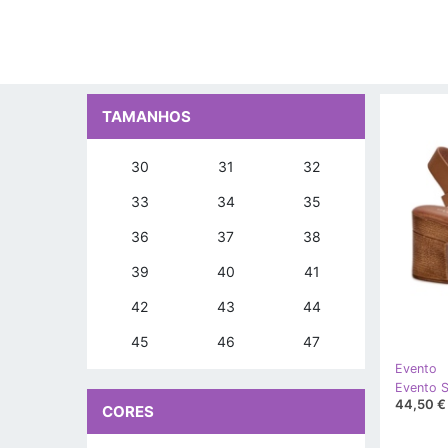
TAMANHOS
30
31
32
33
34
35
36
37
38
39
40
41
42
43
44
45
46
47
Evento
44,50 €
CORES