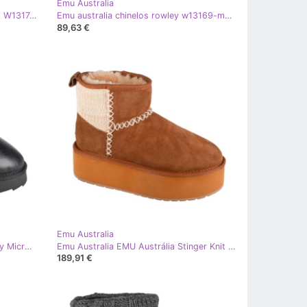
Emu Australia
Emu Australia EMU Austrália Bondi W13174-COCT FLAPS branco
Emu australia chinelos rowley w13169-mosk marrom
89,63 €
Emu Australia
Emu Australia Emu Austrália Sharky Micro Town W13154-Blak Shoes preto
Emu Australia EMU Austrália Stinger Knit Flatform W13143-CHES marrom
189,91 €