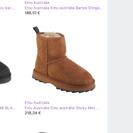
Emu Australia
Emu Australia Emu austrália chinelos ikara w13054-came bege
Emu Australia Emu austrália Barbie Stinger Micro W12898-BAPI Shoes rosa
186,51 €
Emu Australia
EMU Australia Sharky Micro W12548 BLAK Shoes preto
Emu Australia Emu austrália Shoky Mini W12434-C-C-C-C-C-C-C-Shoes marrom
218,24 €