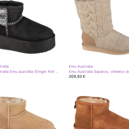
ralia
Emu Australia
Emu Australia Emu austrália Stinger Knit FlatForm W13143-BLAK Shoes preto
209,83 €