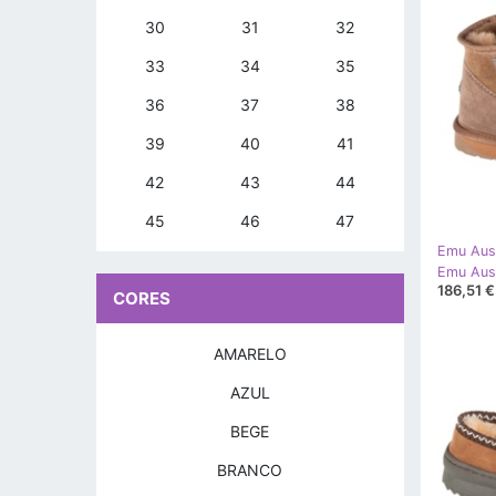
30
31
32
33
34
35
36
37
38
39
40
41
42
43
44
45
46
47
Emu Aust
186,51 €
CORES
AMARELO
AZUL
BEGE
BRANCO