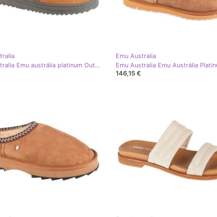
ralia
Emu Australia
Emu Australia Emu austrália platinum Outback SCUFF WP11874-CHES Shoes marrom
€
146,15 €