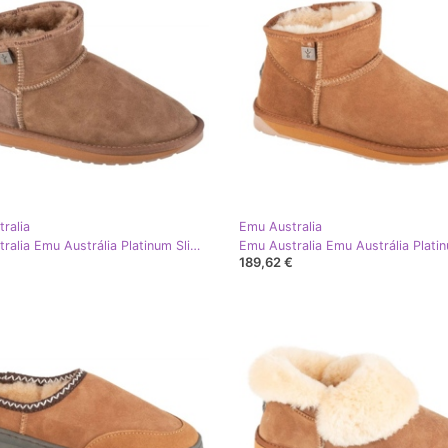
ralia
Emu Australia
Emu Australia Emu Austrália Platinum Slim Darling WP11875-Mush marrom
189,62 €