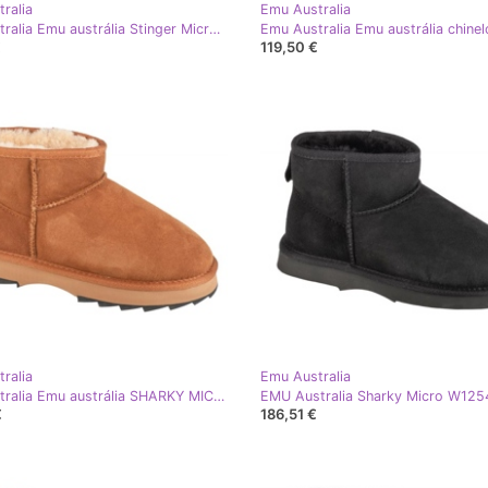
ralia
Emu Australia
Emu Australia Emu austrália Stinger Micro Flatform Shoes W13082-Caro rosa
€
119,50 €
ralia
Emu Australia
Emu Australia Emu austrália SHARKY MICRO W12548 CHEB SAPATOS marrom
€
186,51 €