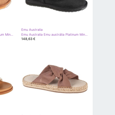
Emu Australia
Emu Australia Emu Austrália Platinum Mintaro WP11850-CHES marrom
Emu Australia Emu austrália Platinum Mintaro WP11850-BLAK Shoes preto
148,63 €