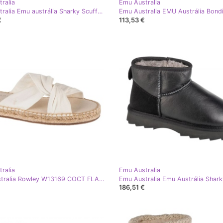
ralia
Emu Australia
Emu Australia Emu austrália Sharky Scuff W13179-CHES Shoes marrom
€
113,53 €
ralia
Emu Australia
EMU Australia Rowley W13169 COCT FLAPS branco
186,51 €