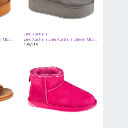
Emu Australia
Emu Australia Emu austrália Stinger Micro Flatform Shoes W13082-ches marrom
Emu Australia Emu Austrália Stinger Micro Flatform W13082-Char cinza
186,51 €