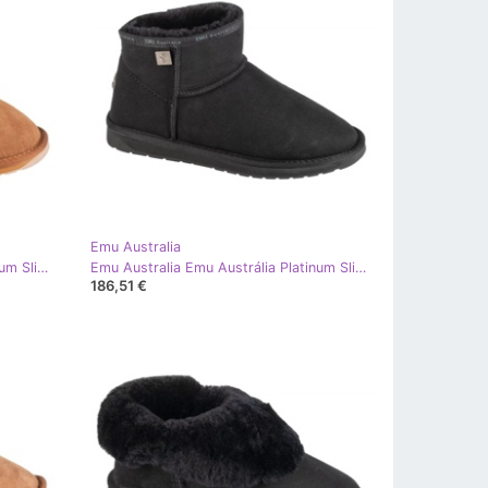
Emu Australia
Emu Australia Emu Austrália Platinum Slim Darling WP11875-CHES marrom
Emu Australia Emu Austrália Platinum Slim Darling WP11875-BLAK Shoes preto
186,51 €