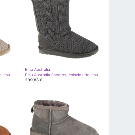
Emu Australia
Emu Australia Sapatos, chinelos de emu austrália Bartle W13142-MACA bege
Emu Australia Sapatos, chinelos de emu austrália bartle w13142-dagr cinza
209,83 €