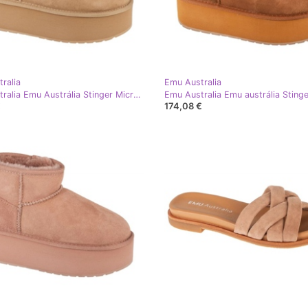
ralia
Emu Australia
Emu Australia Emu Austrália Stinger Micro Flatform W13082-SAND bege
€
174,08 €