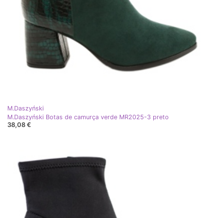
M.Daszyński
M.Daszyński Botas de camurça verde MR2025-3 preto
38,08 €