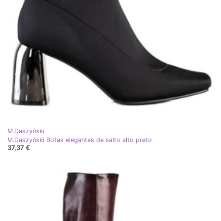
M.Daszyński
M.Daszyński Botas elegantes de salto alto preto
37,37 €