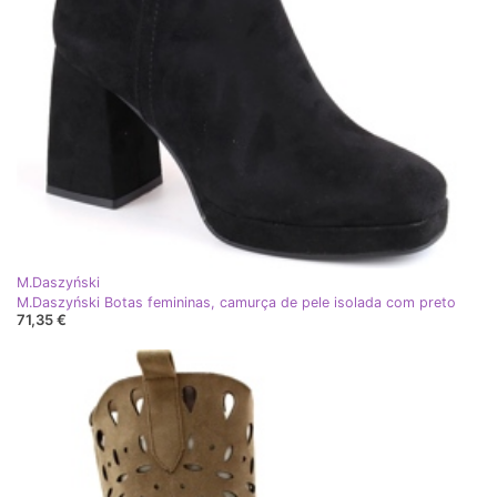
M.Daszyński
M.Daszyński Botas femininas, camurça de pele isolada com preto
71,35 €