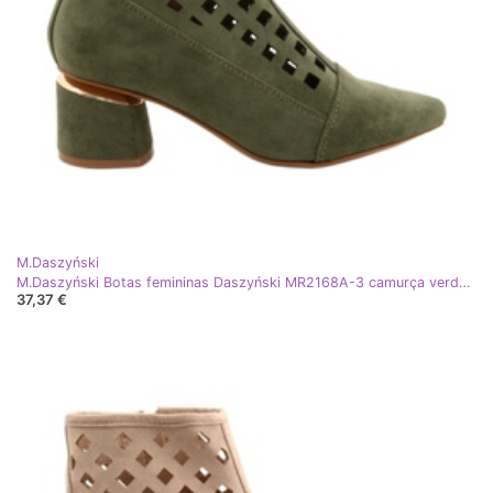
M.Daszyński
M.Daszyński Botas femininas Daszyński MR2168A-3 camurça verde vazado
37,37 €