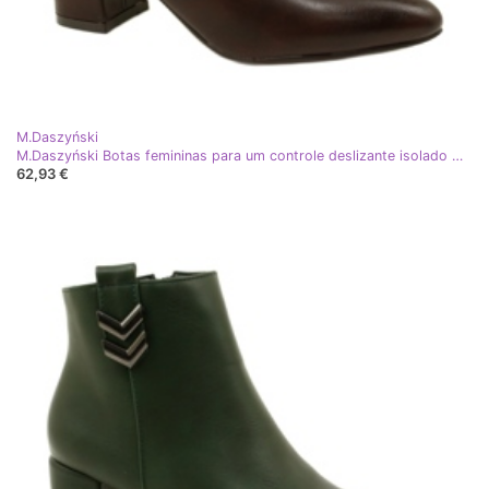
M.Daszyński
M.Daszyński Botas femininas para um controle deslizante isolado marrom
62,93 €