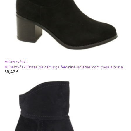
M.Daszyński
M.Daszyński Botas de camurça feminina isoladas com cadeia preta preto
59,47 €