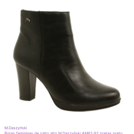
M.Daszyński
Botas femininas de salto alto M.Daszyński AM61-92 pretas preto