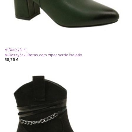
M.Daszyński
M.Daszyński Botas com zíper verde isolado
55,79 €