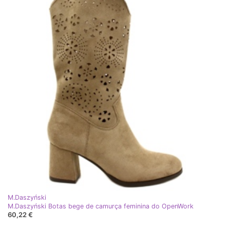
M.Daszyński
M.Daszyński Botas bege de camurça feminina do OpenWork
60,22 €