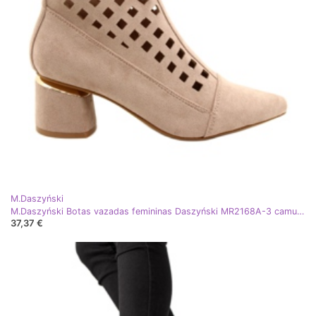
M.Daszyński
M.Daszyński Botas vazadas femininas Daszyński MR2168A-3 camurça Bege
37,37 €