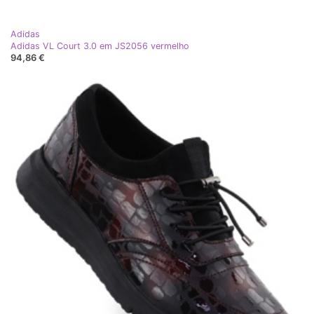
Adidas
Adidas VL Court 3.0 em JS2056 vermelho
94,86 €