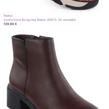
Rieker
Confortável Borgonha Rieker 45973-36 vermelho
129,60 €