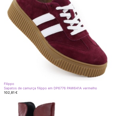
Filippo
Sapatos de camurça filippo em DP6776 PAW641A vermelho
102,81 €