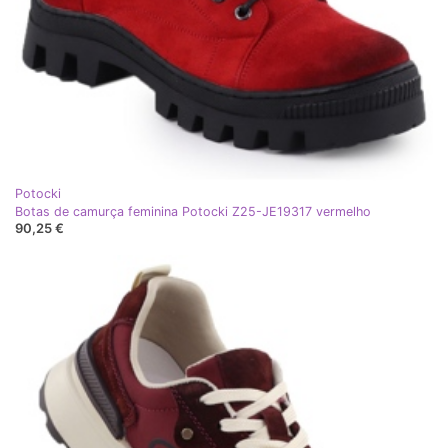
Potocki
Botas de camurça feminina Potocki Z25-JE19317 vermelho
90,25 €