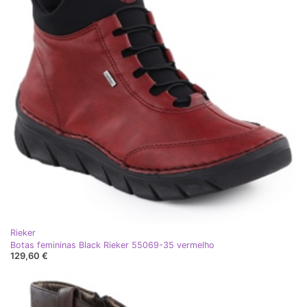
Rieker
Botas femininas Black Rieker 55069-35 vermelho
129,60 €