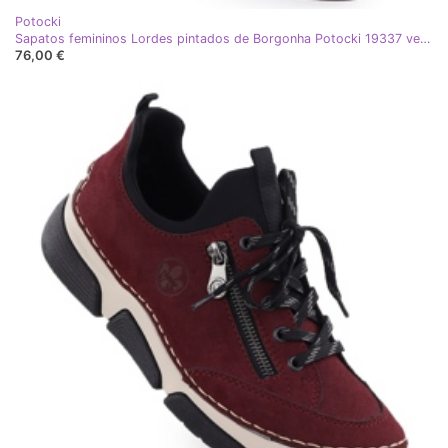
Potocki
Sapatos femininos Lordes pintados de Borgonha Potocki 19337 vermelho
76,00 €