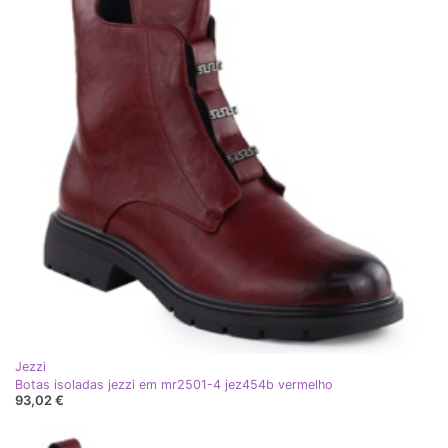
Jezzi
Botas isoladas jezzi em mr2501-4 jez454b vermelho
93,02 €