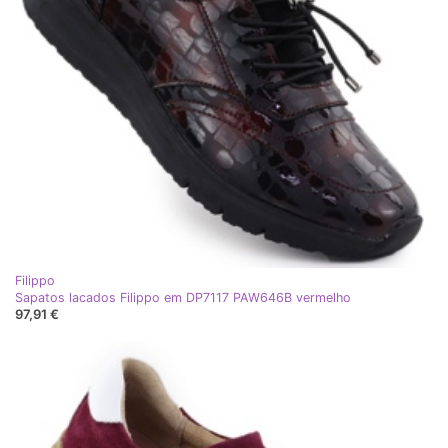
Filippo
Sapatos lacados Filippo em DP7117 PAW646B vermelho
97,91 €