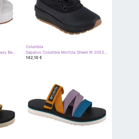
Columbia
Columbia Cosy Cabin Omni-Heat Lazy Bend Camper Sapato W 2048981126 branco
Sapatos Columbia Moritza Shield W 2053371010 preto
142,10 €