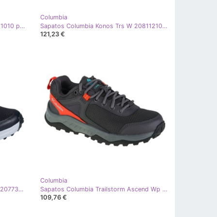
Columbia
Sapatos Columbia Betânia 2062531010 preto
Sapatos Columbia Konos Trs W 2081121082 branco
121,23 €
Columbia
Sapatos Columbia Vertisol Trail W 2077371010 preto
Sapatos Columbia Trailstorm Ascend Wp W 2044361089 cinza
109,76 €