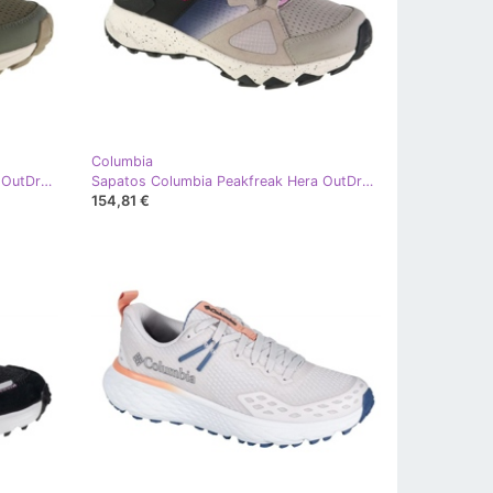
Columbia
Sapatos Columbia Peakfreak Hera OutDry 2062841397 azul
Sapatos Columbia Peakfreak Hera OutDry 2062841027 multicolorido
154,81 €