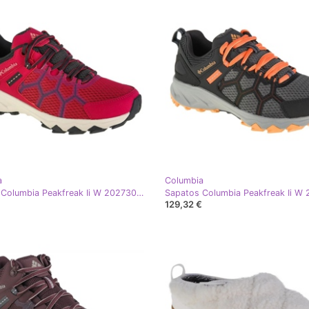
a
Columbia
Sapatos Columbia Peakfreak Ii W 2027301642 rosa
129,32 €