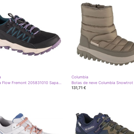
a
Columbia
Columbia Flow Fremont 205831010 Sapatos pretos
131,71 €