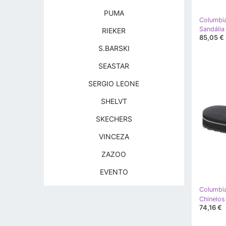
PUMA
Columbi
RIEKER
85,05 €
S.BARSKI
SEASTAR
SERGIO LEONE
SHELVT
SKECHERS
VINCEZA
ZAZOO
EVENTO
Columbi
74,16 €