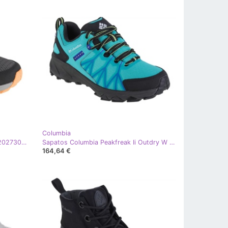
Columbia
Sapatos Columbia Peakfreak Ii W 2027301033 cinza
Sapatos Columbia Peakfreak Ii Outdry W 2005131454 azul
164,64 €