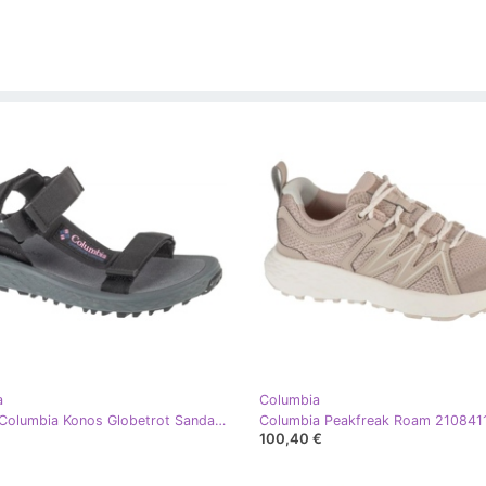
a
Columbia
Sandals Columbia Konos Globetrot Sandal 2126911010 preto
100,40 €