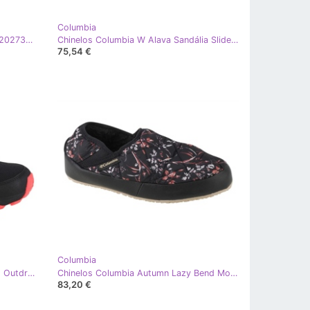
Columbia
Sandália Columbia Via Sandália W 2027341010 marrom
Chinelos Columbia W Alava Sandália Slide W 2027331705 multicolorido
75,54 €
Columbia
Sapatos Columbia Peakfreak Ii Mid Outdry W 2005121012 preto
Chinelos Columbia Autumn Lazy Bend Moc 2007311010 branco preto vermelho
83,20 €