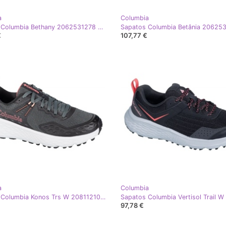
a
Columbia
Sapatos Columbia Bethany 2062531278 bege
€
107,77 €
a
Columbia
Sapatos Columbia Konos Trs W 2081121028 cinza
97,78 €