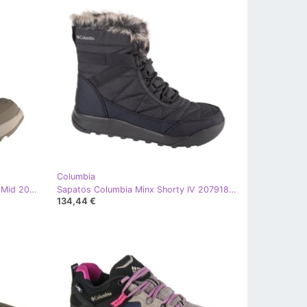
Columbia
Botas de neve Columbia Snowtrot Mid 2075111395, cinza verde
Sapatos Columbia Minx Shorty IV 2079181010 preto
134,44 €