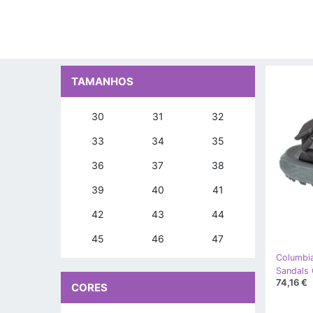
TAMANHOS
30
31
32
33
34
35
36
37
38
39
40
41
42
43
44
45
46
47
Columbi
74,16 €
CORES