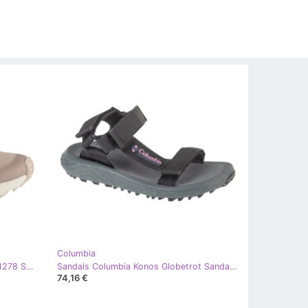
Columbia
Columbia Peakfreak Roam 2108411278 Sapatos bege
Sandals Columbia Konos Globetrot Sandal 2126911010 preto
74,16 €