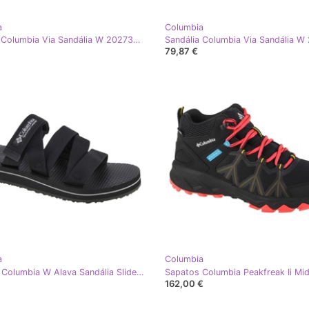
a
Columbia
Sandália Columbia Via Sandália W 2027341012 preto
79,87 €
a
Columbia
Chinelos Columbia W Alava Sandália Slide W 2027331010 preto
162,00 €