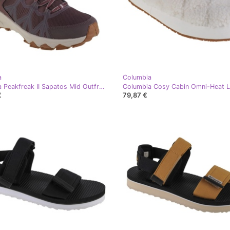
a
Columbia
Columbia Peakfreak II Sapatos Mid Outfry 2005121263 marrom
€
79,87 €