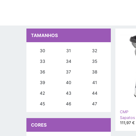
TAMANHOS
30
31
32
33
34
35
36
37
38
39
40
41
42
43
44
45
46
47
CMP
111,97 €
CORES