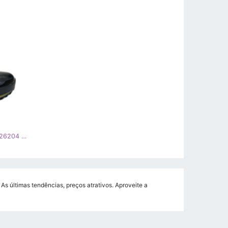
Caprice Botas de neve Membrane 26204 Botas pretas amarelo preto
As últimas tendências, preços atrativos. Aproveite a