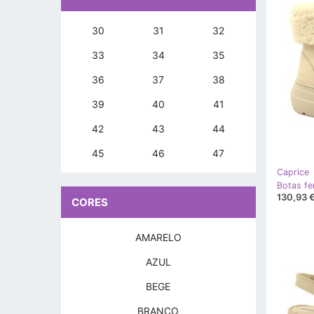
30
31
32
33
34
35
36
37
38
39
40
41
42
43
44
45
46
47
Caprice
130,93 
CORES
AMARELO
AZUL
BEGE
BRANCO