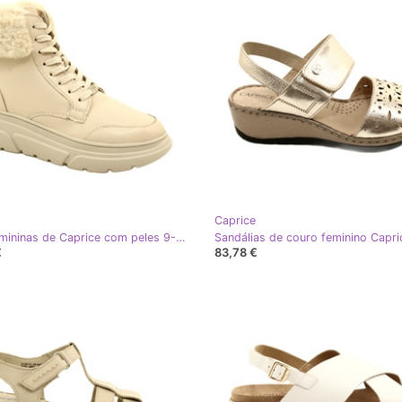
Caprice
Botas femininas de Caprice com peles 9-26220-41 144 bege
€
83,78 €