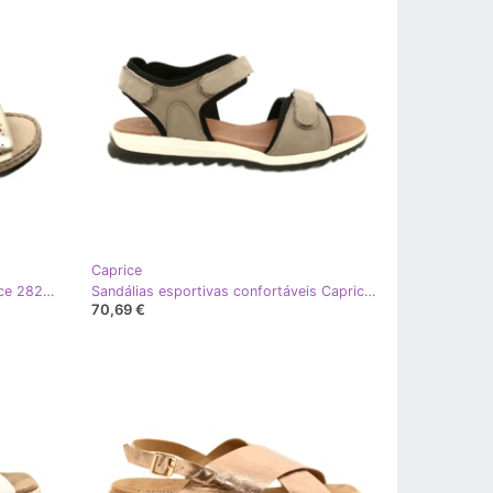
Caprice
Sandálias de couro feminino Caprice 28253-20 959 Platino Metalic dourado
Sandálias esportivas confortáveis ​​Caprice 28711-28 334 Taupe Nubuc bege preto
70,69 €