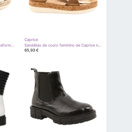
Caprice
Sandálias de couro Caprice na plataforma 9-28712 102 Branco
Sandálias de couro feminino de Caprice na plataforma 9-28712 933-Pink-Gold dourado
65,93 €