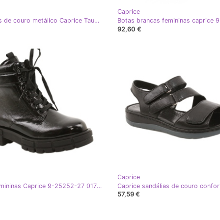
Caprice
Sandálias de couro metálico Caprice Taupe 9-28702-20 341 dourado
92,60 €
Caprice
Botas femininas Caprice 9-25252-27 017 laca preta preto
57,59 €