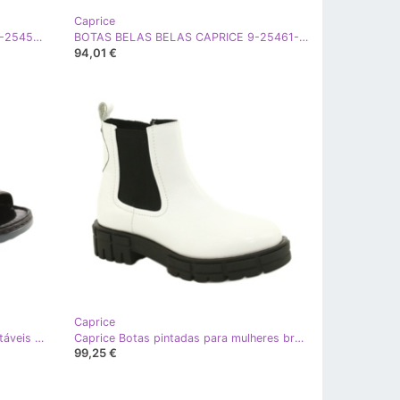
Caprice
Botas brancas femininas caprice 9-25454-27 108 brancas naplak branco preto
BOTAS BELAS BELAS CAPRICE 9-25461-27 017 preto
94,01 €
Caprice
Caprice sandálias de couro confortáveis ​​com velcro 28152-26 preto
Caprice Botas pintadas para mulheres brancas de couro 9-25461-27 122 branco
99,25 €