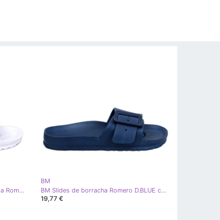
BM
BM Chinelos de borracha com fivela Romero White branco
BM Slides de borracha Romero D.BLUE com fivela azul
19,77 €