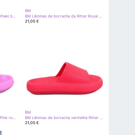
BM
BM Corrediças de borracha Ritter Khaki bege
BM Lâminas de borracha da Ritter Royal Blue azul
21,05 €
BM
BM Lâminas de borracha da Ritter Pink rosa
BM Lâminas de borracha vermelha Ritter vermelho
21,05 €