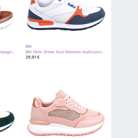
BM
BM Sandália de cunha Carlton Champagne rosa
BM Tênis Griner Azul Feminino multicolorido
29,91 €