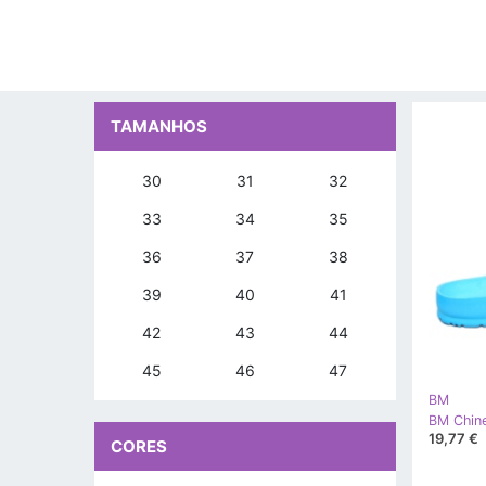
TAMANHOS
30
31
32
33
34
35
36
37
38
39
40
41
42
43
44
45
46
47
BM
19,77 €
CORES