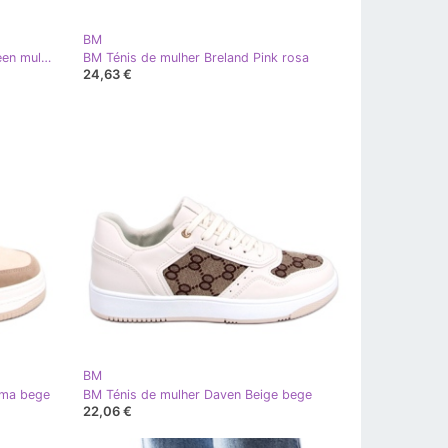
BM
BM Sapatilhas de mulher Cagle Green multicolorido
BM Ténis de mulher Breland Pink rosa
24,63 €
BM
rma bege
BM Ténis de mulher Daven Beige bege
22,06 €