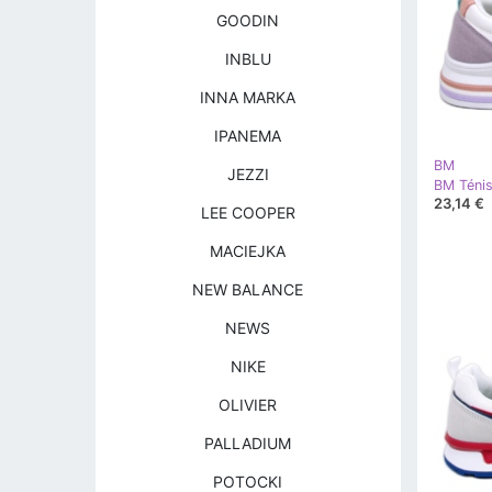
GOODIN
INBLU
INNA MARKA
IPANEMA
BM
JEZZI
BM Ténis
23,14 €
LEE COOPER
MACIEJKA
NEW BALANCE
NEWS
NIKE
OLIVIER
PALLADIUM
POTOCKI