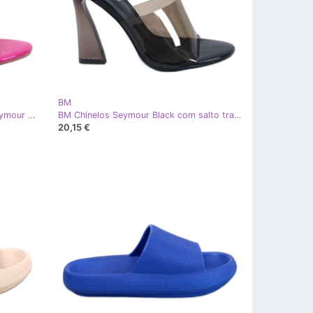
BM
BM Sandália salto transparente Seymour Fuchsia rosa
BM Chinelos Seymour Black com salto transparente preto
20,15 €