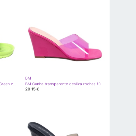
BM
BM Chinelos de borracha Romero Green com fivela verde
BM Cunha transparente desliza rochas fúcsia rosa
20,15 €