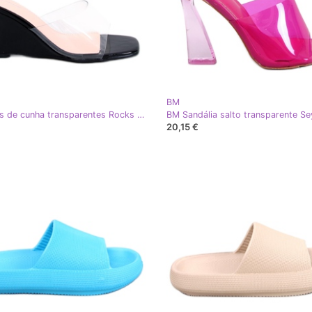
BM
BM Slides de cunha transparentes Rocks Black preto
20,15 €