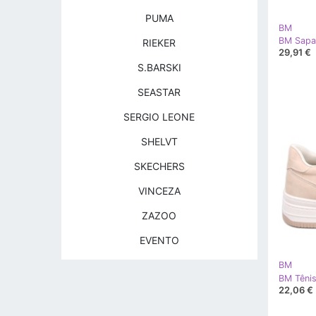
PUMA
BM
BM Sapat
RIEKER
29,91 €
S.BARSKI
SEASTAR
SERGIO LEONE
SHELVT
SKECHERS
VINCEZA
ZAZOO
EVENTO
BM
BM Tênis
22,06 €