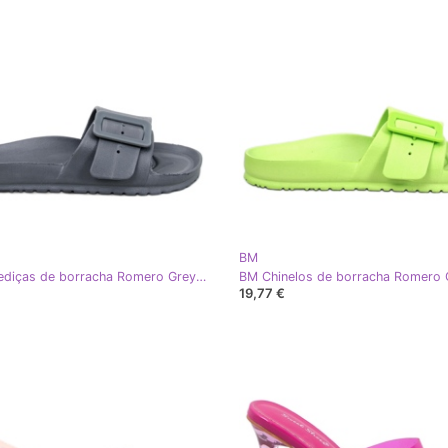
BM
BM Corrediças de borracha Romero Grey com fivela cinza
19,77 €