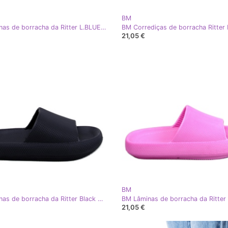
BM
BM Lâminas de borracha da Ritter L.BLUE azul
21,05 €
BM
BM Lâminas de borracha da Ritter Black preto
21,05 €