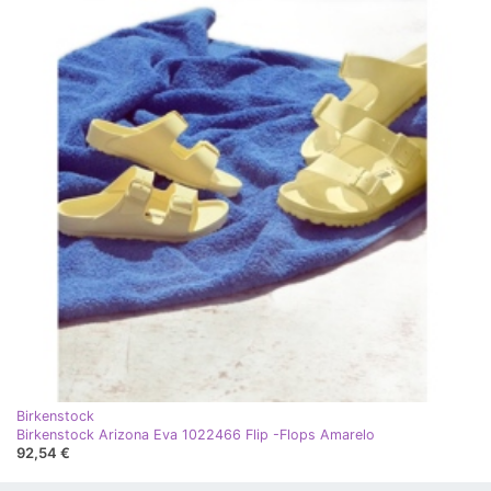
Birkenstock
Birkenstock Arizona Eva 1022466 Flip -Flops Amarelo
92,54 €