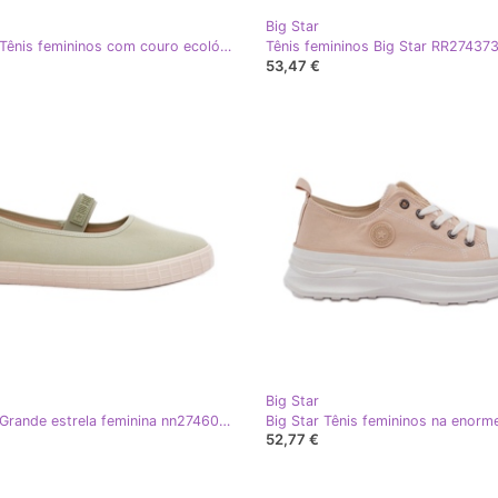
Big Star
Big Star Tênis femininos com couro ecológico grande estrela rr274323 preto
53,47 €
Big Star
Big Star Grande estrela feminina nn274604 tênis verde claro
52,77 €