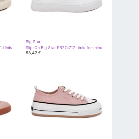
Big Star
Slip-On Big Star feminino RR274721 tênis bege
Slip-On Big Star RR274717 tênis femininos branco
53,47 €