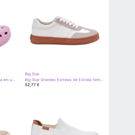
Big Star
Big Star Flipers de espuma feminina em uma grande grande estrela rr274a120 rosa
Big Star Grandes Estrelas de Estrela feminina RR274804 WHITE branco
52,77 €