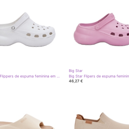
Big Star
Big Star Flippers de espuma feminina em uma grande grande estrela RR274A119 White branco
46,27 €