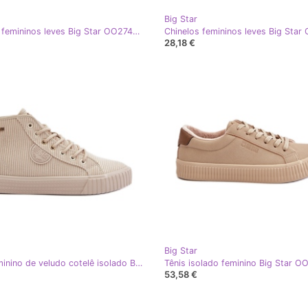
Big Star
Chinelos femininos leves Big Star OO274035 bege
28,18 €
Big Star
Tênis feminino de veludo cotelê isolado Big Star OO274771 Hi-Poly System bege
53,58 €