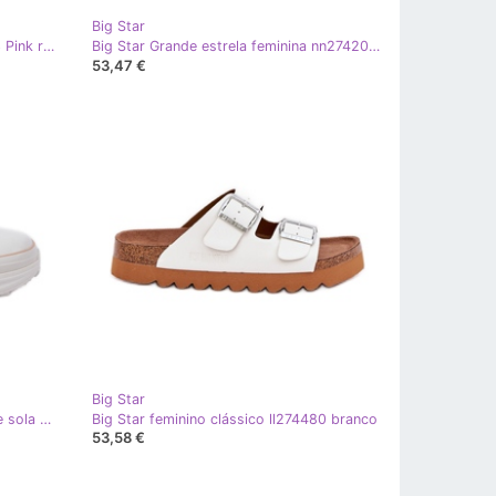
Big Star
Tênis femininos Big Star RR274373 Pink rosa
Big Star Grande estrela feminina nn274207 tênis rosa
53,47 €
Big Star
Big Star Tênis femininos na enorme sola grande NN274127 bege
Big Star feminino clássico ll274480 branco
53,58 €