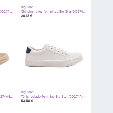
Big Star
Chinelos femininos leves Big Star OO274037 fúcsia rosa
Chinelos leves femininos Big Star OO274044 pretos
28,18 €
Big Star
Tênis isolado feminino Big Star OO274A461 bege
Tênis isolado feminino Big Star OO274A460 branco
53,58 €