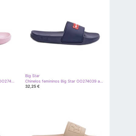
Big Star
Chinelos femininos leves Big Star OO274036 rosa
Chinelos femininos Big Star OO274039 azul marinho
32,25 €