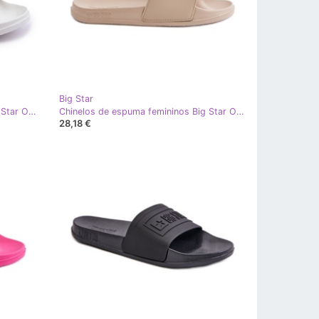
Big Star
Chinelos de espuma femininos Big Star OO274042 Branco
Chinelos de espuma femininos Big Star OO274043 Bege
28,18 €