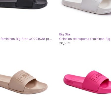
Big Star
Chinelos femininos Big Star OO274038 pretos
28,18 €