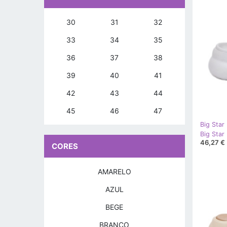
30
31
32
33
34
35
36
37
38
39
40
41
42
43
44
45
46
47
Big Star
46,27 €
CORES
AMARELO
AZUL
BEGE
BRANCO