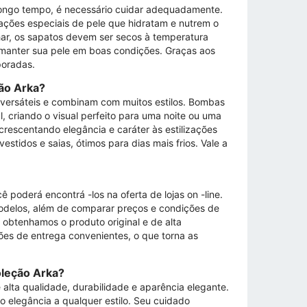
longo tempo, é necessário cuidar adequadamente.
ções especiais de pele que hidratam e nutrem o
har, os sapatos devem ser secos à temperatura
a manter sua pele em boas condições. Graças aos
poradas.
ão Arka?
 versáteis e combinam com muitos estilos. Bombas
 criando o visual perfeito para uma noite ou uma
crescentando elegância e caráter às estilizações
tidos e saias, ótimos para dias mais frios. Vale a
 poderá encontrá -los na oferta de lojas on -line.
modelos, além de comparar preços e condições de
 obtenhamos o produto original e de alta
ões de entrega convenientes, o que torna as
oleção Arka?
alta qualidade, durabilidade e aparência elegante.
do elegância a qualquer estilo. Seu cuidado