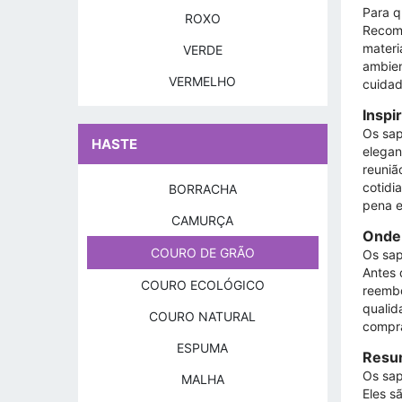
Para q
ROXO
Recome
materi
VERDE
ambien
VERMELHO
cuidad
Inspi
Os sap
HASTE
elegan
reuniã
cotidi
BORRACHA
pena e
CAMURÇA
Onde 
COURO DE GRÃO
Os sap
Antes 
COURO ECOLÓGICO
reembo
qualid
COURO NATURAL
compra
ESPUMA
Resum
Os sap
MALHA
Eles s