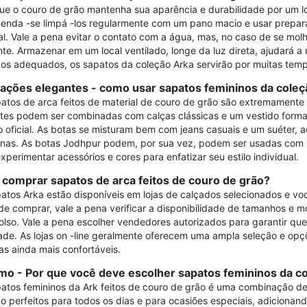
ue o couro de grão mantenha sua aparência e durabilidade por um 
nda -se limpá -los regularmente com um pano macio e usar prepara
al. Vale a pena evitar o contato com a água, mas, no caso de se mol
te. Armazenar em um local ventilado, longe da luz direta, ajudará 
os adequados, os sapatos da coleção Arka servirão por muitas tem
rações elegantes - como usar sapatos femininos da coleç
atos de arca feitos de material de couro de grão são extremamente
tes podem ser combinadas com calças clássicas e um vestido formal,
o oficial. As botas se misturam bem com jeans casuais e um suéter, a
anas. As botas Jodhpur podem, por sua vez, podem ser usadas com ves
xperimentar acessórios e cores para enfatizar seu estilo individual.
comprar sapatos de arca feitos de couro de grão?
atos Arka estão disponíveis em lojas de calçados selecionados e você
de comprar, vale a pena verificar a disponibilidade de tamanhos e 
lso. Vale a pena escolher vendedores autorizados para garantir que
ade. As lojas on -line geralmente oferecem uma ampla seleção e opç
s ainda mais confortáveis.
o - Por que você deve escolher sapatos femininos da c
atos femininos da Ark feitos de couro de grão é uma combinação de 
ão perfeitos para todos os dias e para ocasiões especiais, adicionan