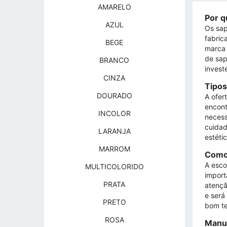
AMARELO
Por q
AZUL
Os sap
fabric
BEGE
marca 
de sap
BRANCO
invest
CINZA
Tipos
DOURADO
A ofer
encont
INCOLOR
necess
cuidad
LARANJA
estéti
MARROM
Como 
A esco
MULTICOLORIDO
import
PRATA
atençã
e será
PRETO
bom te
ROSA
Manut