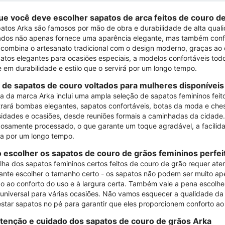
ue você deve escolher sapatos de arca feitos de couro d
atos Arka são famosos por mão de obra e durabilidade de alta qualid
ados não apenas fornece uma aparência elegante, mas também confort
combina o artesanato tradicional com o design moderno, graças ao 
atos elegantes para ocasiões especiais, a modelos confortáveis ​​tod
e em durabilidade e estilo que o servirá por um longo tempo.
 de sapatos de couro voltados para mulheres disponíveis 
ta da marca Arka inclui uma ampla seleção de sapatos femininos feito
rará bombas elegantes, sapatos confortáveis, botas da moda e chesa
idades e ocasiões, desde reuniões formais a caminhadas da cidade.
osamente processado, o que garante um toque agradável, a facilid
ca por um longo tempo.
escolher os sapatos de couro de grãos femininos perfei
lha dos sapatos femininos certos feitos de couro de grão requer ate
ante escolher o tamanho certo - os sapatos não podem ser muito ape
o ao conforto do uso e à largura certa. Também vale a pena escolhe
 universal para várias ocasiões. Não vamos esquecer a qualidade da p
star sapatos no pé para garantir que eles proporcionem conforto ao 
enção e cuidado dos sapatos de couro de grãos Arka