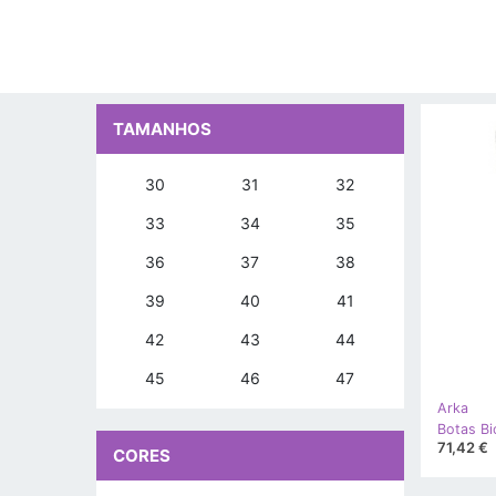
TAMANHOS
30
31
32
33
34
35
36
37
38
39
40
41
42
43
44
45
46
47
Arka
71,42 €
CORES