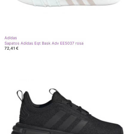
Adidas
Sapatos Adidas Eqt Bask Adv EE5037 rosa
72,41 €