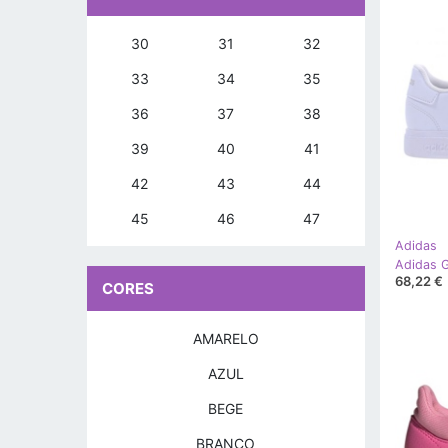
30
31
32
33
34
35
36
37
38
39
40
41
42
43
44
45
46
47
Adidas
68,22 €
CORES
AMARELO
AZUL
BEGE
BRANCO