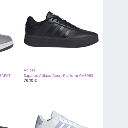
Adidas
ADIDAS HOOPS MID 3,0 K IF2721 SAPATOS cinza
Sapatos Adidas Court Platform GV8995 preto
76,10 €