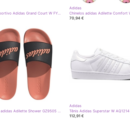
Adidas
Tênis esportivo Adidas Grand Court W FY8931 branco
70,94 €
Adidas
Chinelos adidas Adilette Shower GZ9505 preto
Tênis Adidas Superstar W AQ1214
112,91 €