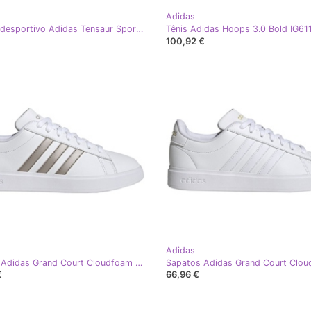
Adidas
Calçado desportivo Adidas Tensaur Sport 2.0 K HP2620, rosa
100,92 €
Adidas
Sapatos Adidas Grand Court Cloudfoam Lifestyle Court Comfort W GW9215 branco
€
66,96 €