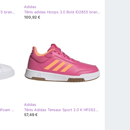
Adidas
Tênis Adidas Hoops 3.0 Bold IG6115 branco
Tênis adidas Hoops 3.0 Bold ID2855 branco
100,92 €
Adidas
Sapatos Adidas Grand Court Cloudfoam Lifestyle Court Comfort W GW9213 branco
Tênis Adidas Tensaur Sport 2.0 K HP2620 rosa
57,49 €