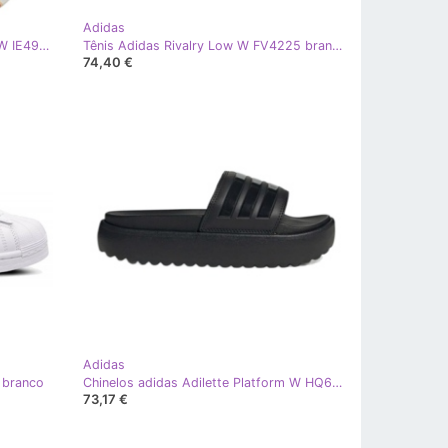
Adidas
Chinelos adidas Adilette Comfort W IE4971 branco
Tênis Adidas Rivalry Low W FV4225 branco
74,40 €
Adidas
 branco
Chinelos adidas Adilette Platform W HQ6179 preto
73,17 €