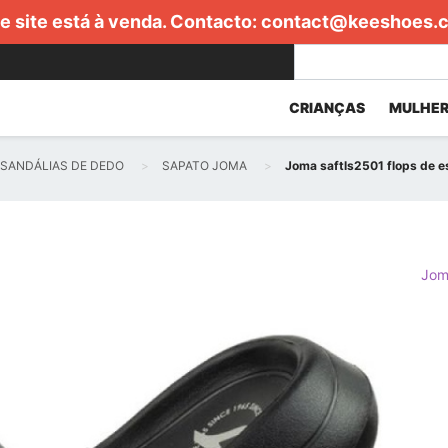
e site está à venda. Contacto:
contact@keeshoes.
CRIANÇAS
MULHER
SANDÁLIAS DE DEDO
SAPATO JOMA
Joma saftls2501 flops de 
Jom