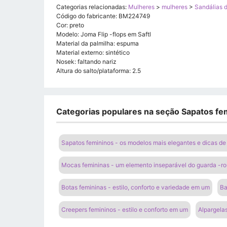
Categorias relacionadas:
Mulheres
>
mulheres
>
Sandálias 
Código do fabricante: BM224749
Cor: preto
Modelo: Joma Flip -flops em Saftl
Material da palmilha: espuma
Material externo: sintético
Nosek: faltando nariz
Altura do salto/plataforma: 2.5
Categorias populares na seção Sapatos fem
Sapatos femininos - os modelos mais elegantes e dicas de
Mocas femininas - um elemento inseparável do guarda -ro
Botas femininas - estilo, conforto e variedade em um
Ba
Creepers femininos - estilo e conforto em um
Alpargelas