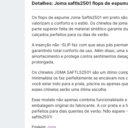
Detalhes: Joma saftls2501 flops de espum
Os flops de espuma Joma Saftls2501 em preto são
valorizam o conforto e o estilo. Os chinelos de jom
parte superior feita de material sintético garante d
calçados perfeitos para os dias de verão.
A inserção não -SLIP faz com que seus pés perma
garantindo total conforto de uso. Além disso, uma s
amortecimento e protege contra sentimentos desag
prolongada.
Os chinelos JOMA SAFTLS2501 são um ótimo comple
minimalista os faz perfeitamente se encaixam nos 
você estar indo para a praia, piscina ou apenas q
esses chinelos serão uma ótima escolha.
Esse modelo não apenas combina funcionalidade e 
embalagem original do fabricante. A cor preta e a f
perfeitos para dias quentes de verão. Não espere -
saftls2501!
Produtor:
Joma