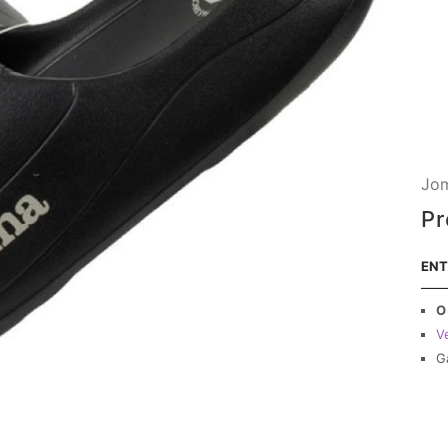
Jom
Pr
ENT
O
V
G