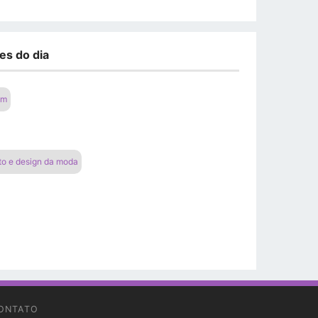
es do dia
um
rto e design da moda
ONTATO