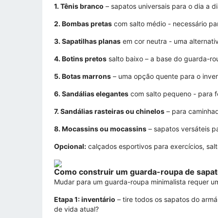
1. Tênis branco
– sapatos universais para o dia a d
2. Bombas pretas
com salto médio - necessário par
3. Sapatilhas planas
em cor neutra - uma alternativ
4. Botins pretos
salto baixo – a base do guarda-r
5. Botas marrons
– uma opção quente para o invern
6. Sandálias elegantes
com salto pequeno - para f
7. Sandálias rasteiras ou chinelos
– para caminhad
8. Mocassins ou mocassins
– sapatos versáteis p
Opcional:
calçados esportivos para exercícios, salt
Como construir um guarda-roupa de sapat
Mudar para um guarda-roupa minimalista requer um
Etapa 1: inventário
– tire todos os sapatos do armá
de vida atual?