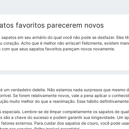
atos favoritos parecerem novos
sapatos em seu armário do qual você não pode se desfazer. Eles têm
eu coração. Acho que é melhor não arriscar! Felizmente, existem man
rá com que seus sapatos favoritos pareçam novos novamente.
é um verdadeiro deleite. Não estamos nada surpresos que mesmo depo
vel. Se forem relativamente novos, vale a pena aplicar o conhecido 
ão muito melhor do que a reanimação. Esse hábito definitivamente p
 especiais. Lembre-se de limpar completamente os sapatos de qualqu
os são a chave do sucesso e podem garantir sua longevidade. Um sp
 fatores externos. Para cuidar dos sapatos de couro, você pode usar
m nos sapatos. Brilho incrível garantido!