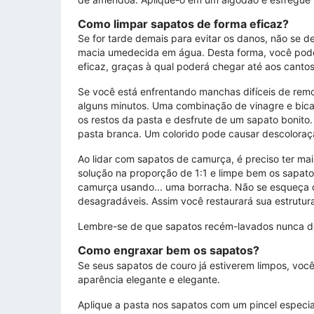
Como limpar sapatos de forma eficaz?
Se for tarde demais para evitar os danos, não se 
macia umedecida em água. Desta forma, você pode 
eficaz, graças à qual poderá chegar até aos cantos
Se você está enfrentando manchas difíceis de remo
alguns minutos. Uma combinação de vinagre e bicar
os restos da pasta e desfrute de um sapato bonito
pasta branca. Um colorido pode causar descolora
Ao lidar com sapatos de camurça, é preciso ter m
solução na proporção de 1:1 e limpe bem os sapato
camurça usando... uma borracha. Não se esqueça d
desagradáveis. Assim você restaurará sua estrutura 
Lembre-se de que sapatos recém-lavados nunca dev
Como engraxar bem os sapatos?
Se seus sapatos de couro já estiverem limpos, voc
aparência elegante e elegante.
Aplique a pasta nos sapatos com um pincel especi