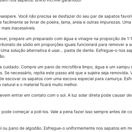
desespere. Você não precisa se desfazer do seu par de sapatos favo
facilmente se livrar de poeira, lama, areia e outras impurezas. Um
 mais inacessíveis.
ver, prepare um preparado com água e vinagre na proporção de 1:1, 
bonato de sódio em proporções iguais funcionará para remover a suj
. Uma solução alternativa é usar… pasta de dente. Esfregue-o nos 
ção.
ais cuidado. Compre um pano de microfibra limpo, água e um xampu s
s. Se necessário, repita este passo até que a sujeira seja removi
e escovar os sapatos com uma escova especial para camurça. Esfre
natural e o material ficará muito melhor.
em entrar em contato com o sol. A luz solar direta pode causar d
ê pode começar a poli-los. Vale a pena fazer isso sempre antes de c
al ou pano de algodão. Esfregue-o uniformemente nos sapatos em mo