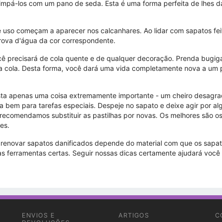
mpá-los com um pano de seda. Esta é uma forma perfeita de lhes da
 de uso começam a aparecer nos calcanhares. Ao lidar com sapatos fe
prova d'água da cor correspondente.
cê precisará de cola quente e de qualquer decoração. Prenda bugiga
a cola. Desta forma, você dará uma vida completamente nova a um p
a apenas uma coisa extremamente importante - um cheiro desagradáv
a bem para tarefas especiais. Despeje no sapato e deixe agir por al
comendamos substituir as pastilhas por novas. Os melhores são os
es.
renovar sapatos danificados depende do material com que os sapato
s ferramentas certas. Seguir nossas dicas certamente ajudará você a
ENVIOS E
ARTIGOS
C