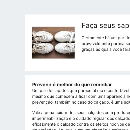
Faça seus sap
Certamente há um par de 
provavelmente partiria s
graças às quais você fa
Prevenir é melhor do que remediar
Um par de sapatos que parece ótimo e confortável 
mesmo que comecem a ficar com uma aparência horrí
prevenção, também no caso do calçado, é uma soluç
Vale a pena cuidar dos seus calçados com produtos
impermeabilização e o cuidado regular dos calçad
eficazmente o calçado contra os efeitos nocivos de
de amêndoa. Aplique-o em um algodão e esfregue be