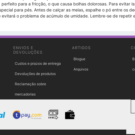
rfeito para a fricção, o que causa bolhas dolorosas. Para evitar iss
 especial para pés. Antes de calçar as meias, espalhe o pó entre os 
ê evitará o problema de acúmulo de umidade. Lembre-se de repetir e
ENVIOS E
ARTIGOS
C
DEVOLUÇÕES
Blogue
B
Custos e prazos de entrega
Arquivos
c
Devoluções de produtos
Reclamação sobre
mercadorias