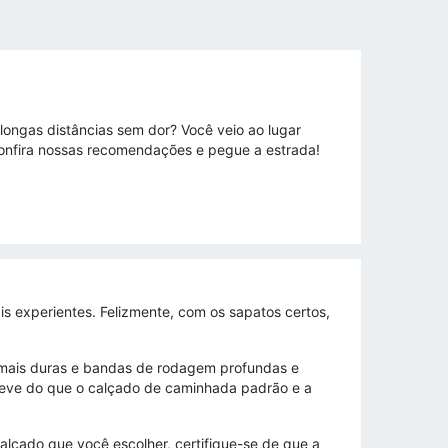
longas distâncias sem dor? Você veio ao lugar
Confira nossas recomendações e pegue a estrada!
s experientes. Felizmente, com os sapatos certos,
 mais duras e bandas de rodagem profundas e
is leve do que o calçado de caminhada padrão e a
lçado que você escolher, certifique-se de que a