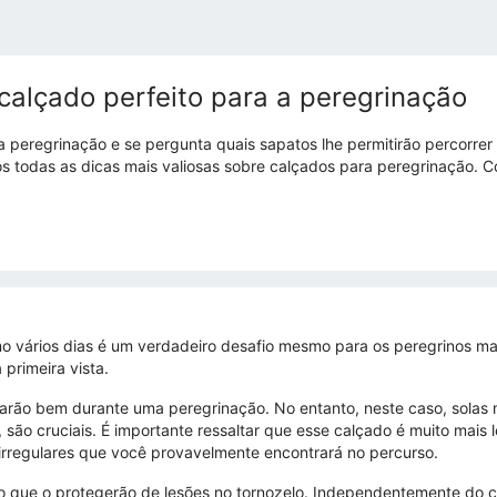
calçado perfeito para a peregrinação
 peregrinação e se pergunta quais sapatos lhe permitirão percorrer 
os todas as dicas mais valiosas sobre calçados para peregrinação. 
mo vários dias é um verdadeiro desafio mesmo para os peregrinos mai
 primeira vista.
arão bem durante uma peregrinação. No entanto, neste caso, solas
ha, são cruciais. É importante ressaltar que esse calçado é muito ma
s irregulares que você provavelmente encontrará no percurso.
 que o protegerão de lesões no tornozelo. Independentemente do ca