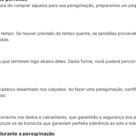
hora de comprar sapatos para sua peregrinação, preparamos um peq
 do tempo. Se houver previsão de tempo quente, as sandálias provav
osas.
os que terminem logo abaixo deles. Desta forma, você poderá perco
adarço desenhado nos calçados. Ao fazer uma peregrinação, certifi
sso.
borracha nos dedos e calcanhares, que garantirão a segurança dos 
ocure os de borracha que garantam perfeita aderência ao solo e máx
durante a peregrinação