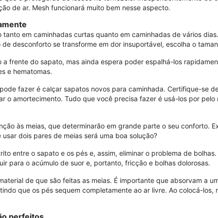
ulação de ar. Mesh funcionará muito bem nesse aspecto.
tamente
 tanto em caminhadas curtas quanto em caminhadas de vários dias. 
o de desconforto se transforme em dor insuportável, escolha o tama
o a frente do sapato, mas ainda espera poder espalhá-los rapidame
ões e hematomas.
e fazer é calçar sapatos novos para caminhada. Certifique-se de ca
r o amortecimento. Tudo que você precisa fazer é usá-los por pelo
enção às meias, que determinarão em grande parte o seu conforto. Ex
e usar dois pares de meias será uma boa solução?
rito entre o sapato e os pés e, assim, eliminar o problema de bolhas
ir para o acúmulo de suor e, portanto, fricção e bolhas dolorosas.
 material de que são feitas as meias. É importante que absorvam a 
itindo que os pés sequem completamente ao ar livre. Ao colocá-los,
ão perfeitos