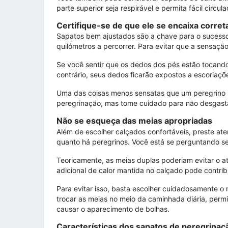
parte superior seja respirável e permita fácil circ
Certifique-se de que ele se encaixa corre
Sapatos bem ajustados são a chave para o sucesso
quilómetros a percorrer. Para evitar que a sensaçã
Se você sentir que os dedos dos pés estão tocand
contrário, seus dedos ficarão expostos a escoriaç
Uma das coisas menos sensatas que um peregrino pod
peregrinação, mas tome cuidado para não desgasta
Não se esqueça das meias apropriadas
Além de escolher calçados confortáveis, preste at
quanto há peregrinos. Você está se perguntando s
Teoricamente, as meias duplas poderiam evitar o at
adicional de calor mantida no calçado pode contribu
Para evitar isso, basta escolher cuidadosamente o
trocar as meias no meio da caminhada diária, perm
causar o aparecimento de bolhas.
Características dos sapatos de peregrinaç