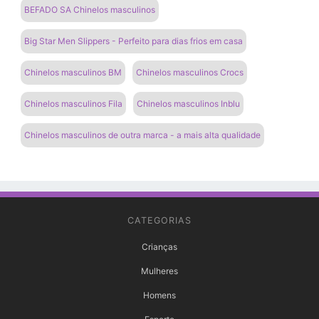
BEFADO SA Chinelos masculinos
Big Star Men Slippers - Perfeito para dias frios em casa
Chinelos masculinos BM
Chinelos masculinos Crocs
Chinelos masculinos Fila
Chinelos masculinos Inblu
Chinelos masculinos de outra marca - a mais alta qualidade
CATEGORIAS
Crianças
Mulheres
Homens