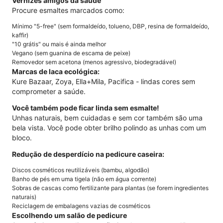
Vernizes amigos da saúde
Procure esmaltes marcados como:
Mínimo "5-free" (sem formaldeído, tolueno, DBP, resina de formaldeído,
kaffir)
"10 grátis" ou mais é ainda melhor
Vegano (sem guanina de escama de peixe)
Removedor sem acetona (menos agressivo, biodegradável)
Marcas de laca ecológica:
Kure Bazaar, Zoya, Ella+Mila, Pacifica - lindas cores sem
comprometer a saúde.
Você também pode ficar linda sem esmalte!
Unhas naturais, bem cuidadas e sem cor também são uma
bela vista. Você pode obter brilho polindo as unhas com um
bloco.
Redução de desperdício na pedicure caseira:
Discos cosméticos reutilizáveis ​​(bambu, algodão)
Banho de pés em uma tigela (não em água corrente)
Sobras de cascas como fertilizante para plantas (se forem ingredientes
naturais)
Reciclagem de embalagens vazias de cosméticos
Escolhendo um salão de pedicure