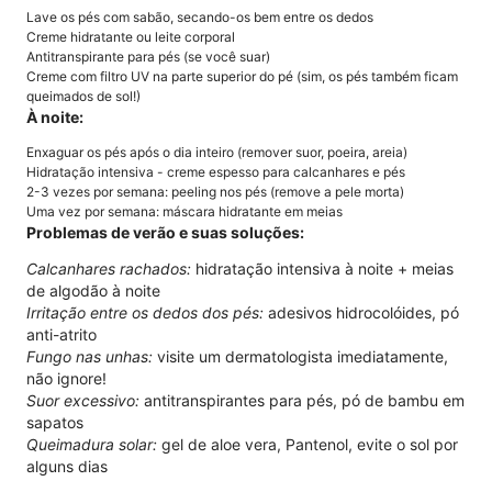
Lave os pés com sabão, secando-os bem entre os dedos
Creme hidratante ou leite corporal
Antitranspirante para pés (se você suar)
Creme com filtro UV na parte superior do pé (sim, os pés também ficam
queimados de sol!)
À noite:
Enxaguar os pés após o dia inteiro (remover suor, poeira, areia)
Hidratação intensiva - creme espesso para calcanhares e pés
2-3 vezes por semana: peeling nos pés (remove a pele morta)
Uma vez por semana: máscara hidratante em meias
Problemas de verão e suas soluções:
Calcanhares rachados:
hidratação intensiva à noite + meias
de algodão à noite
Irritação entre os dedos dos pés:
adesivos hidrocolóides, pó
anti-atrito
Fungo nas unhas:
visite um dermatologista imediatamente,
não ignore!
Suor excessivo:
antitranspirantes para pés, pó de bambu em
sapatos
Queimadura solar:
gel de aloe vera, Pantenol, evite o sol por
alguns dias