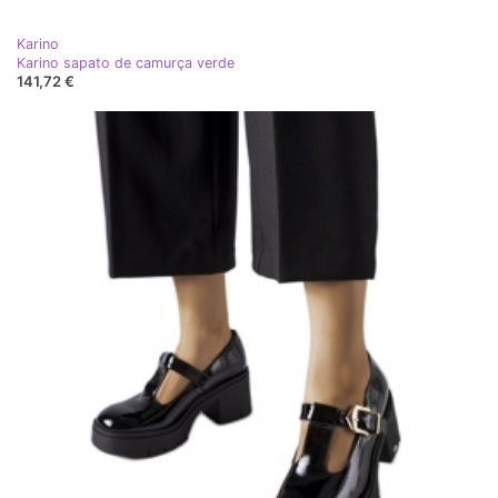
Karino
Karino sapato de camurça verde
141,72 €