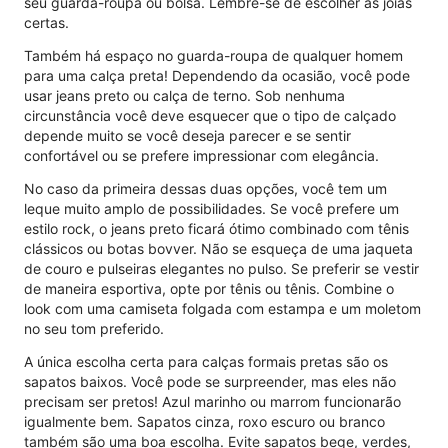
seu guarda-roupa ou bolsa. Lembre-se de escolher as joias
certas.
Também há espaço no guarda-roupa de qualquer homem
para uma calça preta! Dependendo da ocasião, você pode
usar jeans preto ou calça de terno. Sob nenhuma
circunstância você deve esquecer que o tipo de calçado
depende muito se você deseja parecer e se sentir
confortável ou se prefere impressionar com elegância.
No caso da primeira dessas duas opções, você tem um
leque muito amplo de possibilidades. Se você prefere um
estilo rock, o jeans preto ficará ótimo combinado com tênis
clássicos ou botas bovver. Não se esqueça de uma jaqueta
de couro e pulseiras elegantes no pulso. Se preferir se vestir
de maneira esportiva, opte por tênis ou tênis. Combine o
look com uma camiseta folgada com estampa e um moletom
no seu tom preferido.
A única escolha certa para calças formais pretas são os
sapatos baixos. Você pode se surpreender, mas eles não
precisam ser pretos! Azul marinho ou marrom funcionarão
igualmente bem. Sapatos cinza, roxo escuro ou branco
também são uma boa escolha. Evite sapatos bege, verdes,