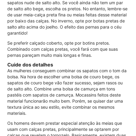
sapatos nude de salto alto. Se você ainda não tem um par
de salto alto bege, escolha os pretos. No entanto, lembre-se
de usar meia-calça preta fina ou meias feitas desse material
por baixo das calças. No inverno, opte por botas pretas de
salto alto acima do joelho. O efeito das pernas para o céu
garantido!
Se preferir calçado coberto, opte por botins pretos.
Combinado com calças pretas, você fará com que suas
pernas pareçam muito mais longas e finas.
Cuide dos detalhes
As mulheres conseguem combinar os sapatos com o tom da
bolsa. Na hora de escolher uma bolsa de couro bege, os
sapatos de couro bege vão fazer sucesso, sejam rasos ou
de salto alto. Combine uma bolsa de camurça em tons
pastéis com sapatos de camurça. Mocassins feitos deste
material funcionarão muito bem. Porém, se quiser dar uma
textura única ao seu estilo, evite combinar os mesmos
materiais.
Os homens devem prestar especial atenção às meias que
usam com calças pretas, principalmente se optarem por
calças que revelam o tornozelo. Basicamente, existem duas