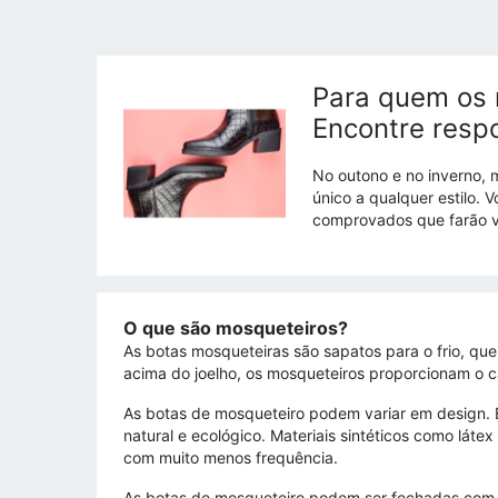
Para quem os 
Encontre resp
No outono e no inverno, 
único a qualquer estilo.
comprovados que farão v
O que são mosqueteiros?
As botas mosqueteiras são sapatos para o frio, qu
acima do joelho, os mosqueteiros proporcionam o c
As botas de mosqueteiro podem variar em design. 
natural e ecológico. Materiais sintéticos como láte
com muito menos frequência.
As botas de mosqueteiro podem ser fechadas com zí