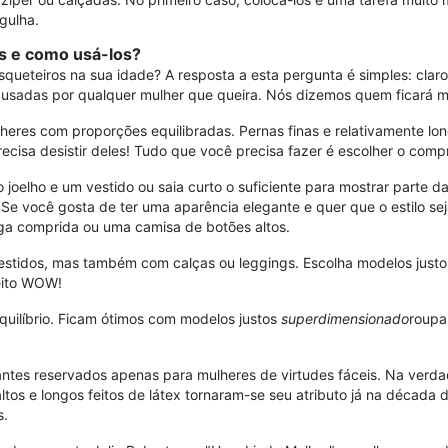
agulha.
s e como usá-los?
queteiros na sua idade? A resposta a esta pergunta é simples: claro
 usadas por qualquer mulher que queira. Nós dizemos quem ficará m
eres com proporções equilibradas. Pernas finas e relativamente lo
cisa desistir deles! Tudo que você precisa fazer é escolher o compr
elho e um vestido ou saia curto o suficiente para mostrar parte da
? Se você gosta de ter uma aparência elegante e quer que o estilo se
ga comprida ou uma camisa de botões altos.
estidos, mas também com calças ou leggings. Escolha modelos just
feito WOW!
equilíbrio. Ficam ótimos com modelos justos
superdimensionado
roupa
ntes reservados apenas para mulheres de virtudes fáceis. Na verda
tos e longos feitos de látex tornaram-se seu atributo já na década
s.