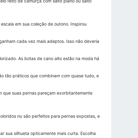
lo feito de camurça com salto plano ou salto
 escala em sua coleção de outono. Inspirou
 ganham cada vez mais adeptos. Isso não deveria
lorizado. As botas de cano alto estão na moda há
 são tão práticos que combinam com quase tudo, e
com que suas pernas pareçam exorbitantemente
coloridos
nu
são perfeitos para pernas expostas, e
r sua silhueta opticamente mais curta. Escolha