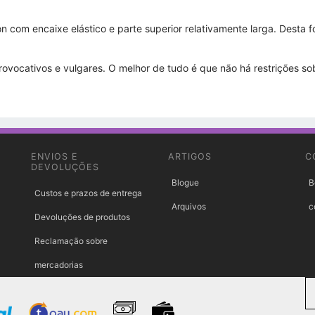
on com encaixe elástico e parte superior relativamente larga. Desta 
ovocativos e vulgares. O melhor de tudo é que não há restrições sob
ENVIOS E
ARTIGOS
C
DEVOLUÇÕES
Blogue
B
Custos e prazos de entrega
Arquivos
c
Devoluções de produtos
Reclamação sobre
mercadorias