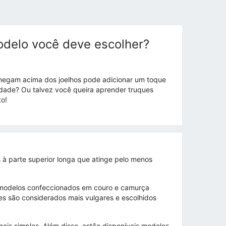
delo você deve escolher?
chegam acima dos joelhos pode adicionar um toque
idade? Ou talvez você queira aprender truques
o!
 à parte superior longa que atinge pelo menos
s modelos confeccionados em couro e camurça
stes são considerados mais vulgares e escolhidos
ais simples. Além disso, estão disponíveis modelos