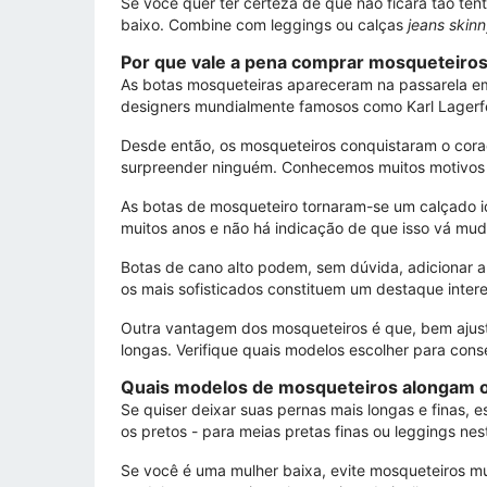
Se você quer ter certeza de que não ficará tão te
baixo. Combine com leggings ou calças
jeans skin
Por que vale a pena comprar mosqueteiro
As botas mosqueteiras apareceram na passarela em 
designers mundialmente famosos como Karl Lagerfel
Desde então, os mosqueteiros conquistaram o cora
surpreender ninguém. Conhecemos muitos motivos p
As botas de mosqueteiro tornaram-se um calçado
muitos anos e não há indicação de que isso vá mud
Botas de cano alto podem, sem dúvida, adicionar a
os mais sofisticados constituem um destaque inter
Outra vantagem dos mosqueteiros é que, bem ajust
longas. Verifique quais modelos escolher para conse
Quais modelos de mosqueteiros alongam 
Se quiser deixar suas pernas mais longas e finas, 
os pretos - para meias pretas finas ou leggings nes
Se você é uma mulher baixa, evite mosqueteiros m