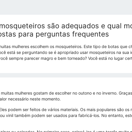
mosqueteiros são adequados e qual mo
ostas para perguntas frequentes
muitas mulheres escolhem os mosqueteiros. Este tipo de botas que 
 Você está se perguntando se é apropriado usar mosqueteiros na sua 
ocê sempre parecer magro e bem torneado? Você está no lugar cert
e muitas mulheres gostam de escolher no outono e no inverno. Graças
alor necessário neste momento.
Eles podem ser feitos de vários materiais. Os mais populares são o
x ou vinil também podem ser usados ​​para fabricá-los. No entanto, e
per ou calçadas. No primeiro caso, colocá-los é uma tarefa muito m