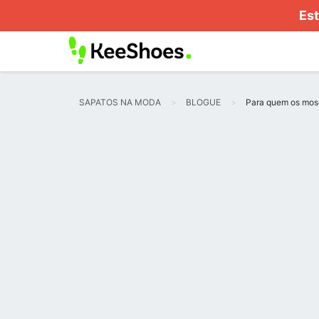
Est
SAPATOS NA MODA
BLOGUE
Para quem os mosq