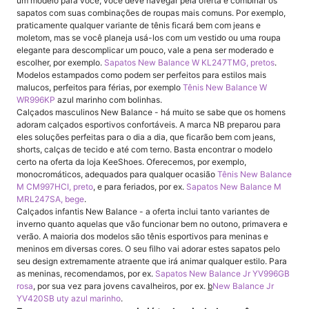
um modelo para você, você deve navegar pela oferta e combinar os
sapatos com suas combinações de roupas mais comuns. Por exemplo,
praticamente qualquer variante de tênis ficará bem com jeans e
moletom, mas se você planeja usá-los com um vestido ou uma roupa
elegante para descomplicar um pouco, vale a pena ser moderado e
escolher, por exemplo.
Sapatos New Balance W KL247TMG, pretos
.
Modelos estampados como podem ser perfeitos para estilos mais
malucos, perfeitos para férias, por exemplo
Tênis New Balance W
WR996KP
azul marinho com bolinhas.
Calçados masculinos New Balance - há muito se sabe que os homens
adoram calçados esportivos confortáveis. A marca NB preparou para
eles soluções perfeitas para o dia a dia, que ficarão bem com jeans,
shorts, calças de tecido e até com terno. Basta encontrar o modelo
certo na oferta da loja KeeShoes. Oferecemos, por exemplo,
monocromáticos, adequados para qualquer ocasião
Tênis New Balance
M CM997HCI, preto
, e para feriados, por ex.
Sapatos New Balance M
MRL247SA, bege
.
Calçados infantis New Balance - a oferta inclui tanto variantes de
inverno quanto aquelas que vão funcionar bem no outono, primavera e
verão. A maioria dos modelos são tênis esportivos para meninas e
meninos em diversas cores. O seu filho vai adorar estes sapatos pelo
seu design extremamente atraente que irá animar qualquer estilo. Para
as meninas, recomendamos, por ex.
Sapatos New Balance Jr YV996GB
rosa
, por sua vez para jovens cavalheiros, por ex.
b
New Balance Jr
YV420SB uty azul marinho
.